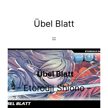
Übel Blatt
Übel Blatt
– Etorouji Shiono –