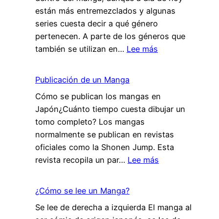
Blanco
están más entremezclados y algunas
y
series cuesta decir a qué género
Negro
pertenecen. A parte de los géneros que
:
también se utilizan en…
Lee más
Géneros
Manga
Publicación de un Manga
Cómo se publican los mangas en
Japón¿Cuánto tiempo cuesta dibujar un
tomo completo? Los mangas
normalmente se publican en revistas
oficiales como la Shonen Jump. Esta
:
revista recopila un par…
Lee más
Publicación
de
¿Cómo se lee un Manga?
un
Se lee de derecha a izquierda El manga al
Manga