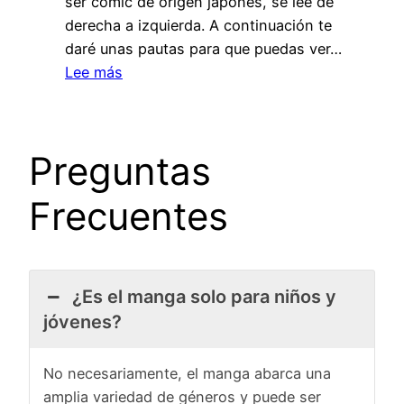
ser cómic de origen japonés, se lee de
derecha a izquierda. A continuación te
daré unas pautas para que puedas ver…
:
Lee más
¿Cómo
se
lee
Preguntas
un
Manga?
Frecuentes
¿Es el manga solo para niños y
jóvenes?
No necesariamente, el manga abarca una
amplia variedad de géneros y puede ser